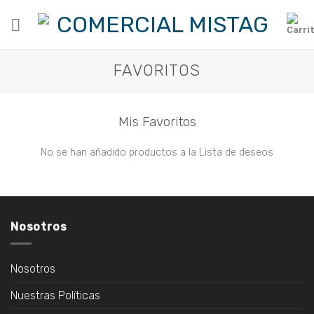
Skip
to
content
FAVORITOS
Mis Favoritos
No se han añadido productos a la Lista de deseos
Nosotros
Nosotros
Nuestras Políticas