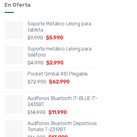
En Oferta
Soporte Metálico Lelong para
tableta
El
El
$
9.990
$
5.990
precio
precio
Soporte metálico Lelong para
original
actual
teléfono
era:
es:
El
El
$
4.990
$
2.990
$9.990.
$5.990.
precio
precio
Pocket Gimbal A10 Plegable
original
actual
El
El
$
72.990
era:
$
62.990
es:
precio
precio
$4.990.
$2.990.
original
actual
Audífonos Bluetooth IT-BLUE IT-
era:
es:
2435BT
$72.990.
$62.990.
El
El
$
14.990
$
11.990
precio
precio
Audífonos Bluetooth Deportivos
original
actual
Tomate T-2319BT
era:
es: