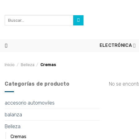
Skip
to
Buscar
content
por:
ELECTRÓNICA
Inicio
/
Belleza
/
Cremas
Categorías de producto
No se encont
accesorio automoviles
balanza
Belleza
Cremas