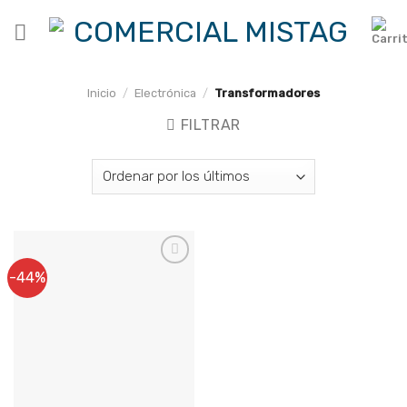
Skip
to
content
Inicio
/
Electrónica
/
Transformadores
FILTRAR
-44%
Agregar a
Favoritos