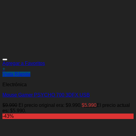
Agregar a Favoritos
+
Vista Rápida
Electrónica
Mouse Gamer PSYCHO 700 3DFX USB
$
9.990
El precio original era: $9.990.
$
5.990
El precio actual
es: $5.990.
-43%