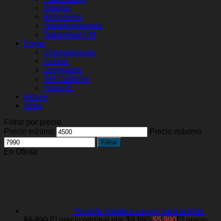
Relojes
termometro
Transformadores
Transmisor FM
Hogar
Churrasqueras
Cocina
congelador
Set Cuchillos
TIMBRE
Mouse
Otros
Filtrar por precio
Precio mínimo
Precio máximo
Filtrar
En Oferta
Soporte Metálico Lelong para tableta
$
9.990
El precio original era: $9.990.
$
5.990
El precio