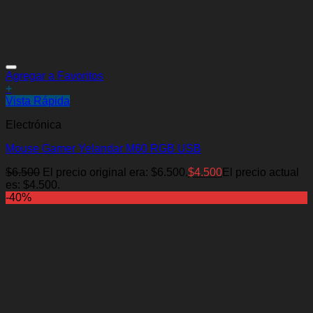
Agregar a Favoritos
+
Vista Rápida
Electrónica
Mouse Gamer Yelandar M60 RGB USB
$
6.500
El precio original era: $6.500.
$
4.500
El precio actual
es: $4.500.
-40%