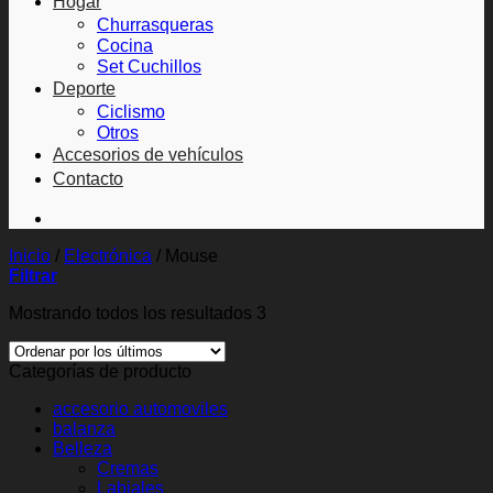
Hogar
Churrasqueras
Cocina
Set Cuchillos
Deporte
Ciclismo
Otros
Accesorios de vehículos
Contacto
Inicio
/
Electrónica
/
Mouse
Filtrar
Mostrando todos los resultados 3
Categorías de producto
accesorio automoviles
balanza
Belleza
Cremas
Labiales