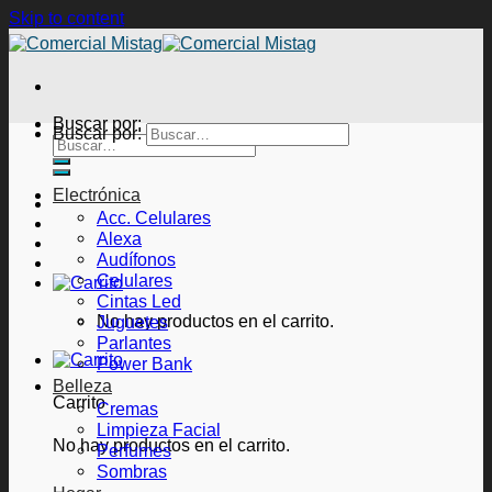
Skip to content
Buscar por:
Buscar por:
Electrónica
Acc. Celulares
Alexa
Audífonos
Celulares
Cintas Led
No hay productos en el carrito.
Juguetes
Parlantes
Power Bank
Belleza
Carrito
Cremas
Limpieza Facial
No hay productos en el carrito.
Perfumes
Sombras