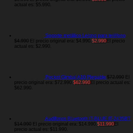
actual es: $5.990.
Soporte metálico Lelong para teléfono
$
4.990
El precio original era: $4.990.
$
2.990
El precio
actual es: $2.990.
Pocket Gimbal A10 Plegable
$
72.990
El
precio original era: $72.990.
$
62.990
El precio actual es:
$62.990.
Audífonos Bluetooth IT-BLUE IT-2435BT
$
14.990
El precio original era: $14.990.
$
11.990
El
precio actual es: $11.990.