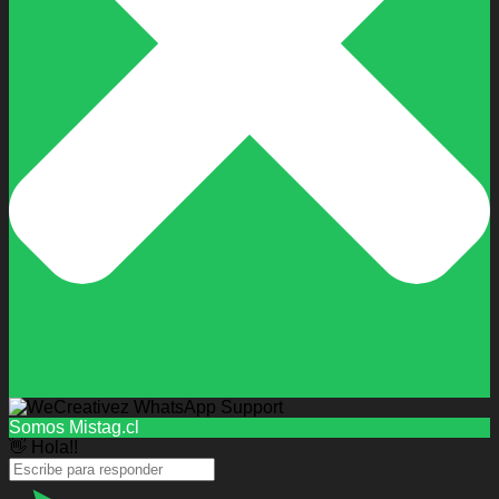
Somos Mistag.cl
👋 Hola!!