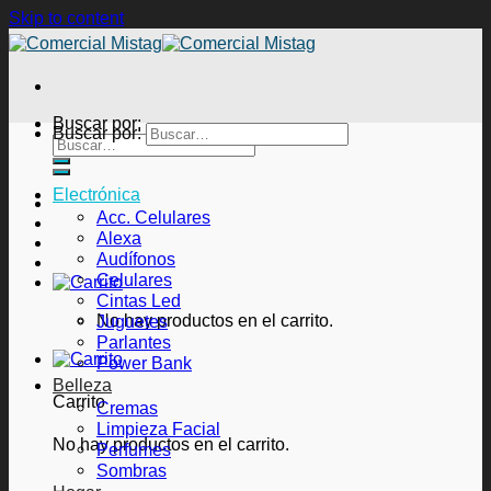
Skip to content
Buscar por:
Buscar por:
Electrónica
Acc. Celulares
Alexa
Audífonos
Celulares
Cintas Led
No hay productos en el carrito.
Juguetes
Parlantes
Power Bank
Belleza
Carrito
Cremas
Limpieza Facial
No hay productos en el carrito.
Perfumes
Sombras