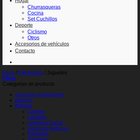
Hogar
Churrasqueras
Cocina
Set Cuchillos
Deporte
Ciclismo
Otros
Accesorios de vehículos
Contacto
Inicio
/
Electrónica
/
Juguetes
Filtrar
Categorías de producto
accesorio automoviles
balanza
Belleza
Cremas
Labiales
Limpieza Facial
manicure pedicure
Perfumes
Sombras