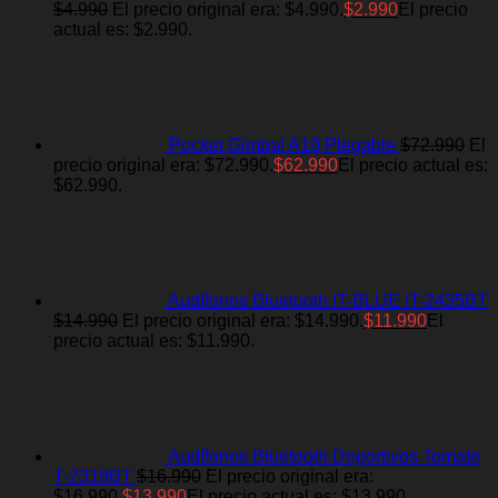
$
4.990
El precio original era: $4.990.
$
2.990
El precio
actual es: $2.990.
Pocket Gimbal A10 Plegable
$
72.990
El
precio original era: $72.990.
$
62.990
El precio actual es:
$62.990.
Audífonos Bluetooth IT-BLUE IT-2435BT
$
14.990
El precio original era: $14.990.
$
11.990
El
precio actual es: $11.990.
Audífonos Bluetooth Deportivos Tomate
T-2319BT
$
16.990
El precio original era:
$16.990.
$
13.990
El precio actual es: $13.990.