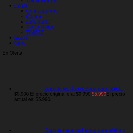
Transmisor FM
Hogar
Churrasqueras
Cocina
congelador
Set Cuchillos
TIMBRE
Mouse
Otros
En Oferta
Soporte Metálico Lelong para tableta
$
9.990
El precio original era: $9.990.
$
5.990
El precio
actual es: $5.990.
Soporte metálico Lelong para teléfono