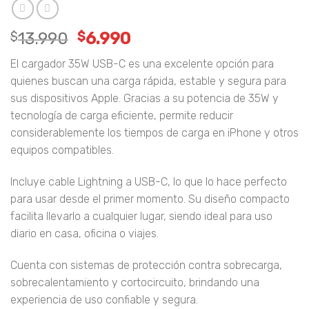
El
El
$
13.990
$
6.990
precio
precio
El cargador 35W USB-C es una excelente opción para
original
actual
quienes buscan una carga rápida, estable y segura para
era:
es:
sus dispositivos Apple. Gracias a su potencia de 35W y
$13.990.
$6.990.
tecnología de carga eficiente, permite reducir
considerablemente los tiempos de carga en iPhone y otros
equipos compatibles.
Incluye cable Lightning a USB-C, lo que lo hace perfecto
para usar desde el primer momento. Su diseño compacto
facilita llevarlo a cualquier lugar, siendo ideal para uso
diario en casa, oficina o viajes.
Cuenta con sistemas de protección contra sobrecarga,
sobrecalentamiento y cortocircuito, brindando una
experiencia de uso confiable y segura.