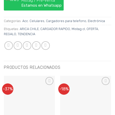
Mistag / Pre-Venta
Estamos en Whatsapp
Categorías:
Acc. Celulares
,
Cargadores para telefono
,
Electrónica
Etiquetas:
ARICA CHILE
,
CARGADOR RAPIDO
,
Mistag.cl
,
OFERTA
,
REGALO
,
TENDENCIA
PRODUCTOS RELACIONADOS
-37%
-18%
Agregar a
Agregar a
Favoritos
Favoritos