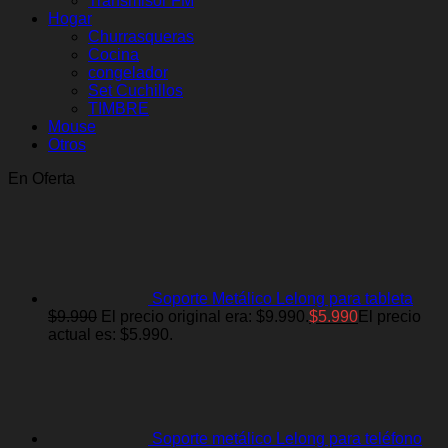
Transmisor FM
Hogar
Churrasqueras
Cocina
congelador
Set Cuchillos
TIMBRE
Mouse
Otros
En Oferta
Soporte Metálico Lelong para tableta
$
9.990
El precio original era: $9.990.
$
5.990
El precio
actual es: $5.990.
Soporte metálico Lelong para teléfono