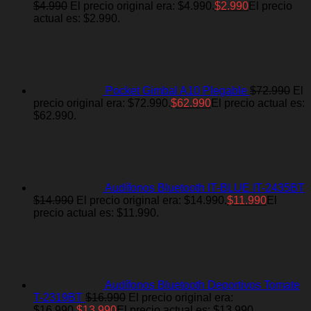
$
4.990
El precio original era: $4.990.
$
2.990
El precio
actual es: $2.990.
Pocket Gimbal A10 Plegable
$
72.990
El
precio original era: $72.990.
$
62.990
El precio actual es:
$62.990.
Audífonos Bluetooth IT-BLUE IT-2435BT
$
14.990
El precio original era: $14.990.
$
11.990
El
precio actual es: $11.990.
Audífonos Bluetooth Deportivos Tomate
T-2319BT
$
16.990
El precio original era:
$16.990.
$
13.990
El precio actual es: $13.990.