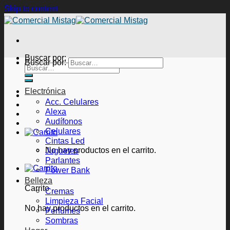
Skip to content
Buscar por:
Buscar por:
Electrónica
Acc. Celulares
Alexa
Audífonos
Celulares
Cintas Led
No hay productos en el carrito.
Juguetes
Parlantes
Power Bank
Belleza
Carrito
Cremas
Limpieza Facial
No hay productos en el carrito.
Perfumes
Sombras