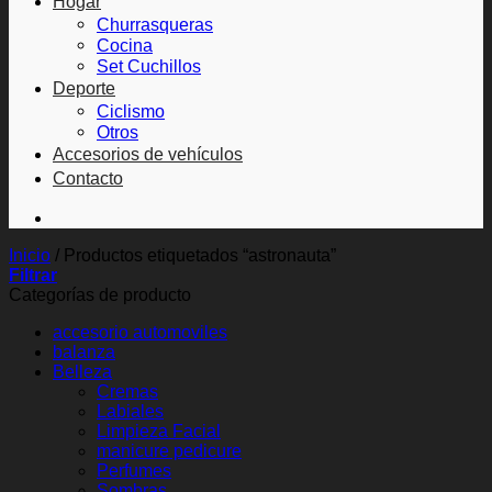
Hogar
Churrasqueras
Cocina
Set Cuchillos
Deporte
Ciclismo
Otros
Accesorios de vehículos
Contacto
Inicio
/
Productos etiquetados “astronauta”
Filtrar
Categorías de producto
accesorio automoviles
balanza
Belleza
Cremas
Labiales
Limpieza Facial
manicure pedicure
Perfumes
Sombras