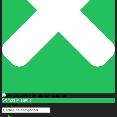
Somos Mistag.cl
👋 Hola!!