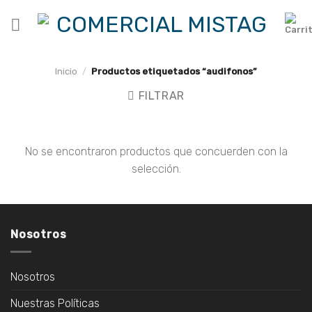
Skip
to
content
Inicio
/
Productos etiquetados “audifonos”
FILTRAR
No se encontraron productos que concuerden con la
selección.
Nosotros
Nosotros
Nuestras Políticas