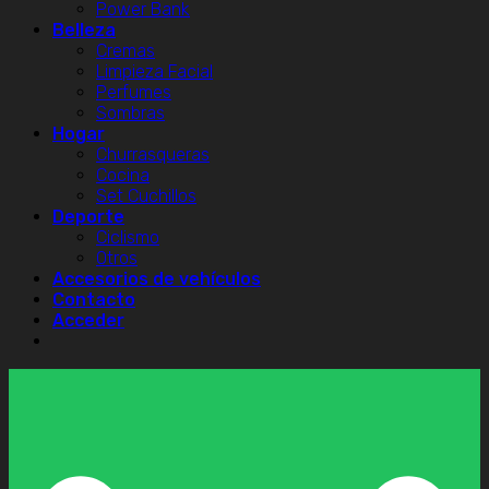
Power Bank
Belleza
Cremas
Limpieza Facial
Perfumes
Sombras
Hogar
Churrasqueras
Cocina
Set Cuchillos
Deporte
Ciclismo
Otros
Accesorios de vehículos
Contacto
Acceder