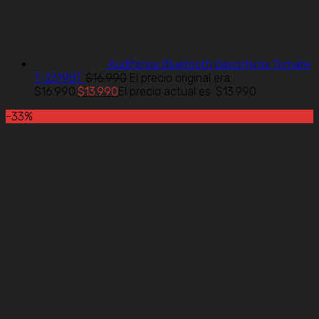
Audífonos Bluetooth Deportivos Tomate
T-2319BT
$
16.990
El precio original era:
$16.990.
$
13.990
El precio actual es: $13.990.
-33%