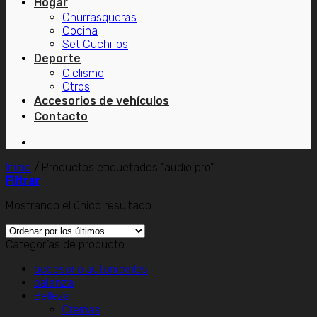
Hogar
Churrasqueras
Cocina
Set Cuchillos
Deporte
Ciclismo
Otros
Accesorios de vehículos
Contacto
Inicio
/
Productos etiquetados “audio pro”
Filtrar
Mostrando el único resultado
Categorías de producto
accesorio automoviles
balanza
Belleza
Cremas