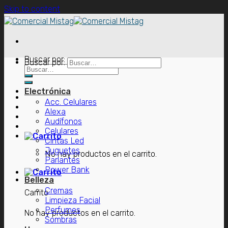
Skip to content
Buscar por:
Buscar por:
Electrónica
Acc. Celulares
Alexa
Audífonos
Celulares
Cintas Led
Juguetes
No hay productos en el carrito.
Parlantes
Power Bank
Belleza
Cremas
Carrito
Limpieza Facial
Perfumes
No hay productos en el carrito.
Sombras