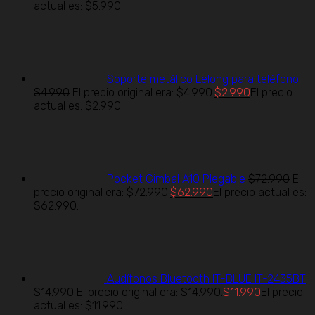
actual es: $5.990.
Soporte metálico Lelong para teléfono
$
4.990
El precio original era: $4.990.
$
2.990
El precio
actual es: $2.990.
Pocket Gimbal A10 Plegable
$
72.990
El
precio original era: $72.990.
$
62.990
El precio actual es:
$62.990.
Audífonos Bluetooth IT-BLUE IT-2435BT
$
14.990
El precio original era: $14.990.
$
11.990
El precio
actual es: $11.990.