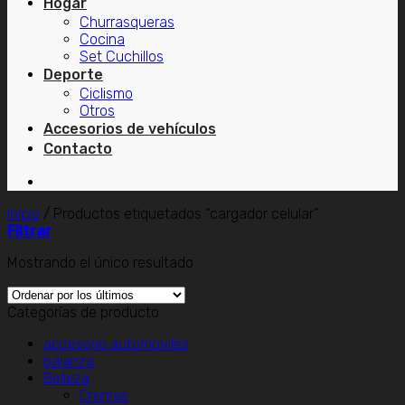
Hogar
Churrasqueras
Cocina
Set Cuchillos
Deporte
Ciclismo
Otros
Accesorios de vehículos
Contacto
Inicio
/
Productos etiquetados “cargador celular”
Filtrar
Mostrando el único resultado
Categorías de producto
accesorio automoviles
balanza
Belleza
Cremas