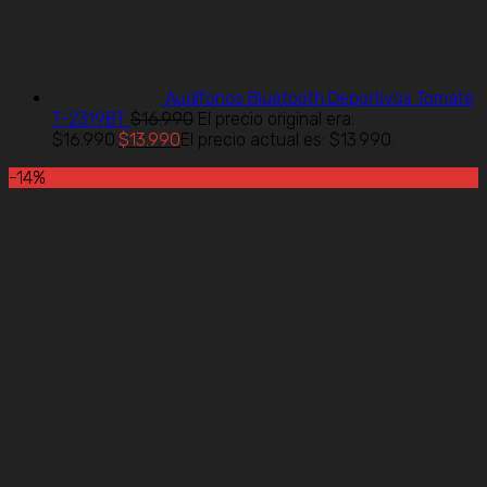
Audífonos Bluetooth Deportivos Tomate
T-2319BT
$
16.990
El precio original era:
$16.990.
$
13.990
El precio actual es: $13.990.
-14%