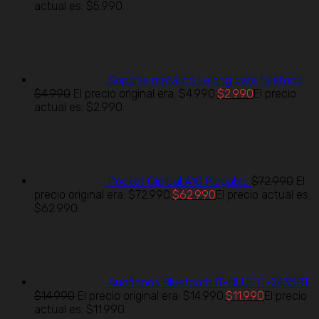
actual es: $5.990.
Soporte metálico Lelong para teléfono
$
4.990
El precio original era: $4.990.
$
2.990
El precio
actual es: $2.990.
Pocket Gimbal A10 Plegable
$
72.990
El
precio original era: $72.990.
$
62.990
El precio actual es:
$62.990.
Audífonos Bluetooth IT-BLUE IT-2435BT
$
14.990
El precio original era: $14.990.
$
11.990
El precio
actual es: $11.990.