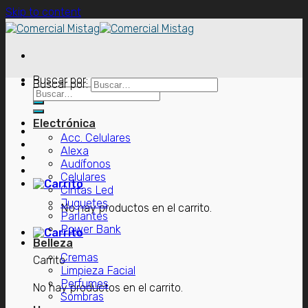
Skip to content
Buscar por:
Buscar por:
Electrónica
Acc. Celulares
Alexa
Audífonos
Celulares
Cintas Led
Juguetes
No hay productos en el carrito.
Parlantes
Power Bank
Belleza
Cremas
Carrito
Limpieza Facial
Perfumes
No hay productos en el carrito.
Sombras