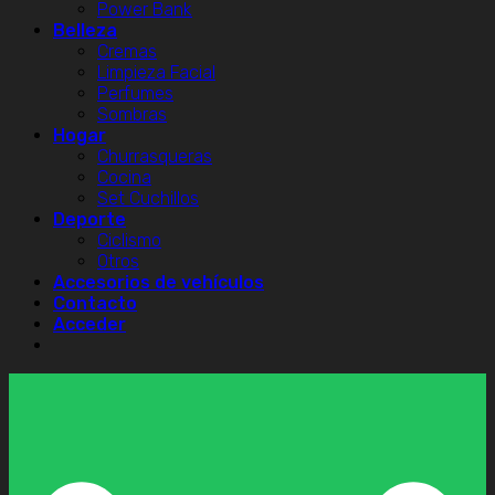
Power Bank
Belleza
Cremas
Limpieza Facial
Perfumes
Sombras
Hogar
Churrasqueras
Cocina
Set Cuchillos
Deporte
Ciclismo
Otros
Accesorios de vehículos
Contacto
Acceder