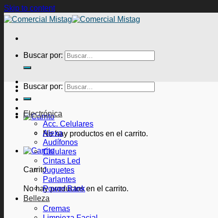
Skip to content
Buscar por:
Buscar por:
Electrónica
Acc. Celulares
Alexa
No hay productos en el carrito.
Audífonos
Celulares
Cintas Led
Juguetes
Carrito
Parlantes
Power Bank
No hay productos en el carrito.
Belleza
Cremas
Limpieza Facial