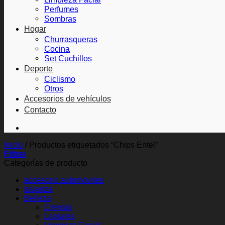
Perfumes
Sombras
Hogar
Churrasqueras
Cocina
Set Cuchillos
Deporte
Ciclismo
Otros
Accesorios de vehículos
Contacto
Inicio
/
Productos etiquetados “Chips Entel”
Filtrar
Categorías de producto
accesorio automoviles
balanza
Belleza
Cremas
Labiales