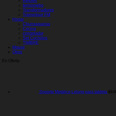
Relojes
termometro
Transformadores
Transmisor FM
Hogar
Churrasqueras
Cocina
congelador
Set Cuchillos
TIMBRE
Mouse
Otros
En Oferta
Soporte Metálico Lelong para tableta
$
9.