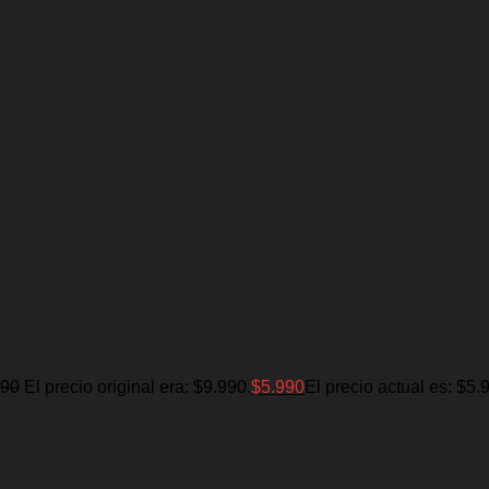
990
El precio original era: $9.990.
$
5.990
El precio actual es: $5.