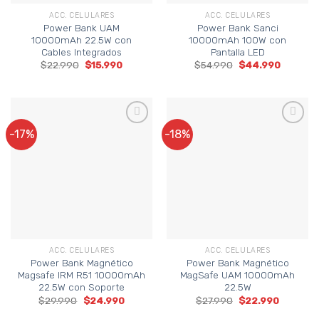
ACC. CELULARES
ACC. CELULARES
Power Bank UAM
Power Bank Sanci
10000mAh 22.5W con
10000mAh 100W con
Cables Integrados
Pantalla LED
El
El
El
El
$
22.990
$
15.990
$
54.990
$
44.990
precio
precio
precio
precio
original
actual
original
actual
era:
es:
era:
es:
$22.990.
$15.990.
$54.990.
$44.990
-17%
-18%
Agregar a
Agregar a
Favoritos
Favoritos
ACC. CELULARES
ACC. CELULARES
Power Bank Magnético
Power Bank Magnético
Magsafe IRM R51 10000mAh
MagSafe UAM 10000mAh
22.5W con Soporte
22.5W
El
El
El
El
$
29.990
$
24.990
$
27.990
$
22.990
precio
precio
precio
precio
original
actual
original
actual