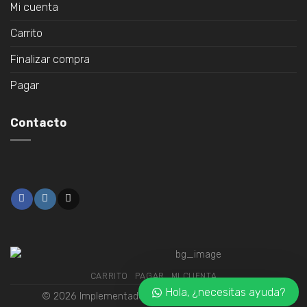
Mi cuenta
Carrito
Finalizar compra
Pagar
Contacto
CARRITO
PAGAR
MI CUENTA
Hola, ¿necesitas ayuda?
© 2026 Implementado por
VTiendas eCommerce