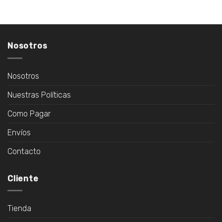
era:
es:
era:
es:
$29.990.
$24.990.
$27.990.
$22.990.
Nosotros
Nosotros
Nuestras Políticas
Como Pagar
Envíos
Contacto
Cliente
Tienda