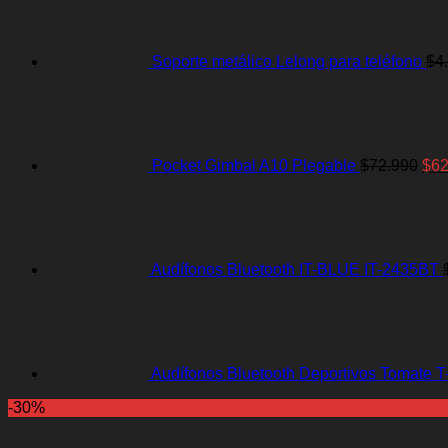
Soporte metálico Lelong para teléfono
$
4
El
pre
orig
era:
$72
Pocket Gimbal A10 Plegable
$
72.990
$
62
Audífonos Bluetooth IT-BLUE IT-2435BT
Audífonos Bluetooth Deportivos Tomate 
-30%