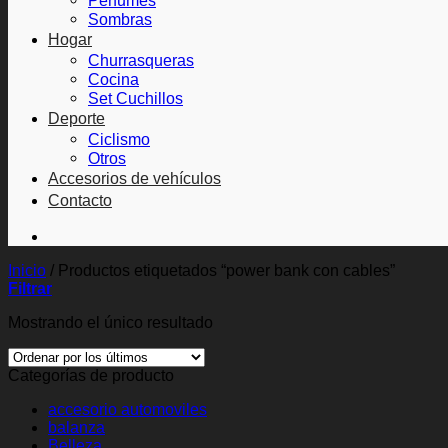
Perfumes
Sombras
Hogar
Churrasqueras
Cocina
Set Cuchillos
Deporte
Ciclismo
Otros
Accesorios de vehículos
Contacto
Inicio
/
Productos etiquetados “power bank con cables”
Filtrar
Mostrando el único resultado
Categorías de producto
accesorio automoviles
balanza
Belleza