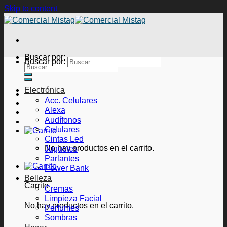
Skip to content
Buscar por:
Buscar por:
Electrónica
Acc. Celulares
Alexa
Audífonos
Celulares
Cintas Led
No hay productos en el carrito.
Juguetes
Parlantes
Power Bank
Belleza
Carrito
Cremas
Limpieza Facial
No hay productos en el carrito.
Perfumes
Sombras