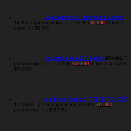
Soporte metálico Lelong para teléfono
$
4.990
El precio original era: $4.990.
$
2.990
El precio
actual es: $2.990.
Pocket Gimbal A10 Plegable
$
72.990
El
precio original era: $72.990.
$
62.990
El precio actual es:
$62.990.
Audífonos Bluetooth IT-BLUE IT-2435BT
$
14.990
El precio original era: $14.990.
$
11.990
El
precio actual es: $11.990.