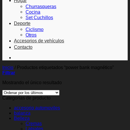
Hogar
Churrasqueras
Cocina
Set Cuchillos
Deporte
Ciclismo
Otros
Accesorios de vehículos
Contacto
Inicio
/
Productos etiquetados “power bank magnético”
Filtrar
Mostrando el único resultado
Categorías de producto
accesorio automoviles
balanza
Belleza
Cremas
Labiales