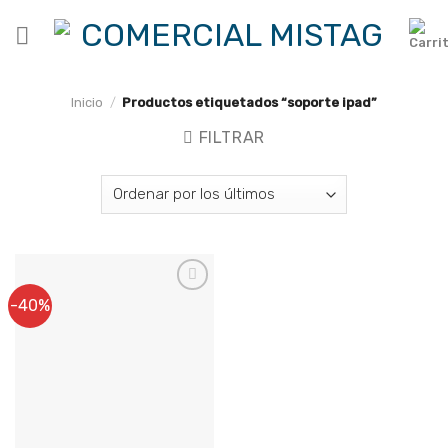
Skip
to
content
Inicio
/
Productos etiquetados “soporte ipad”
FILTRAR
-40%
Agregar a
Favoritos