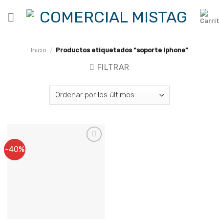
Skip
to
content
Inicio
/
Productos etiquetados “soporte iphone”
FILTRAR
-40%
Agregar a
Favoritos