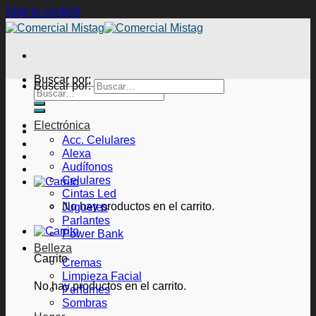
Skip to content
Buscar por:
Buscar por:
Electrónica
Acc. Celulares
Alexa
Audífonos
Celulares
Cintas Led
No hay productos en el carrito.
Juguetes
Parlantes
Power Bank
Belleza
Carrito
Cremas
Limpieza Facial
No hay productos en el carrito.
Perfumes
Sombras