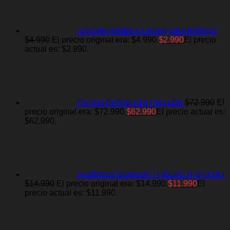
Soporte metálico Lelong para teléfono
$
4.990
El precio original era: $4.990.
$
2.990
El precio
actual es: $2.990.
Pocket Gimbal A10 Plegable
$
72.990
El
precio original era: $72.990.
$
62.990
El precio actual es:
$62.990.
Audífonos Bluetooth IT-BLUE IT-2435BT
$
14.990
El precio original era: $14.990.
$
11.990
El
precio actual es: $11.990.