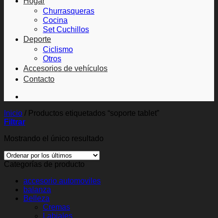
Hogar
Churrasqueras
Cocina
Set Cuchillos
Deporte
Ciclismo
Otros
Accesorios de vehículos
Contacto
Inicio
/
Productos etiquetados “soporte tablet”
Filtrar
Mostrando el único resultado
Categorías de producto
accesorio automoviles
balanza
Belleza
Cremas
Labiales