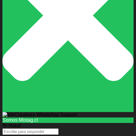
Somos Mistag.cl
👋 Hola!!